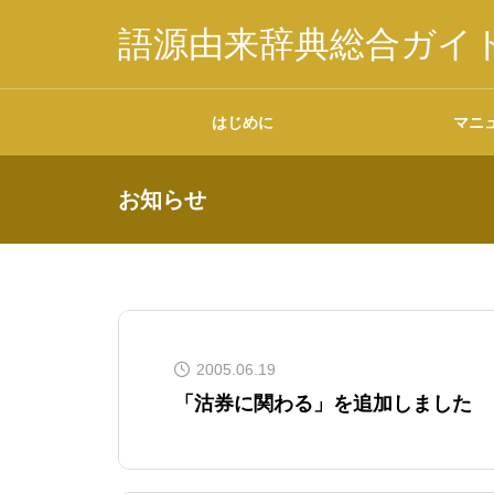
語源由来辞典総合ガイ
はじめに
マニ
お知らせ
掲載内容について
2005.06.19
データの二次利用につ
「沽券に関わる」を追加しました
いて