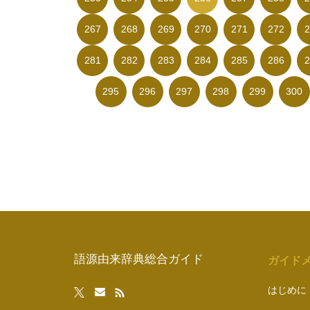
267
268
269
270
271
272
2
281
282
283
284
285
286
2
295
296
297
298
299
300
語源由来辞典総合ガイド
ガイド
はじめに