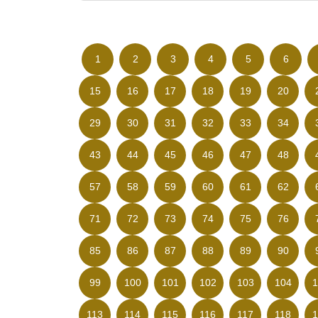
1
2
3
4
5
6
15
16
17
18
19
20
29
30
31
32
33
34
43
44
45
46
47
48
57
58
59
60
61
62
71
72
73
74
75
76
85
86
87
88
89
90
99
100
101
102
103
104
1
113
114
115
116
117
118
1