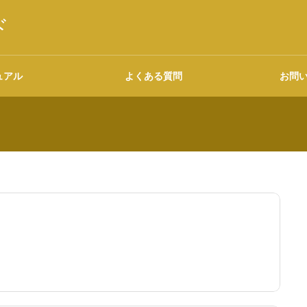
ド
ュアル
よくある質問
お問
語源・由来の調べ方
広告について