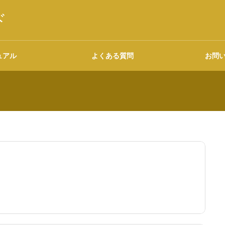
ド
ュアル
よくある質問
お問
語源・由来の調べ方
広告について