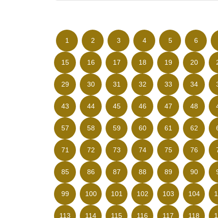
1
2
3
4
5
6
15
16
17
18
19
20
29
30
31
32
33
34
43
44
45
46
47
48
57
58
59
60
61
62
71
72
73
74
75
76
85
86
87
88
89
90
99
100
101
102
103
104
1
113
114
115
116
117
118
1