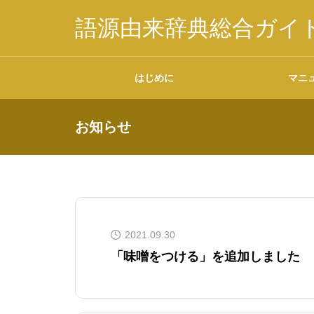
語源由来辞典総合ガイ
はじめに
マニ
お知らせ
掲載内容について
2021.09.30
データの二次利用につ
「味噌をつける」を追加しました
いて