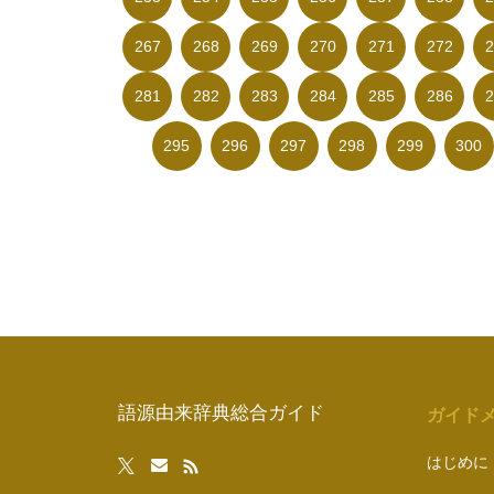
267
268
269
270
271
272
2
281
282
283
284
285
286
2
295
296
297
298
299
300
語源由来辞典総合ガイド
ガイド
はじめに