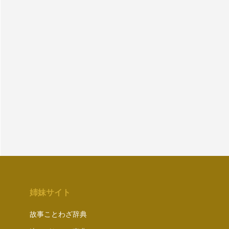
姉妹サイト
故事ことわざ辞典