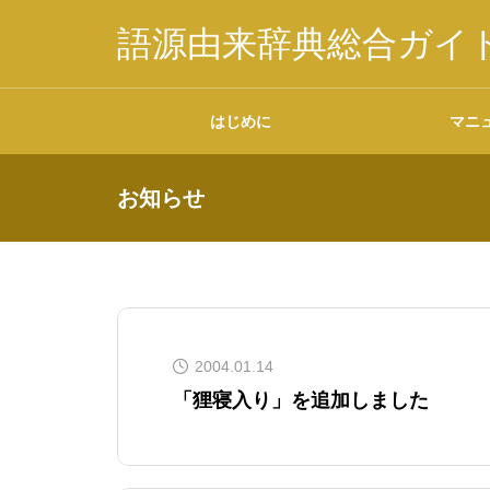
語源由来辞典総合ガイ
はじめに
マニ
お知らせ
掲載内容について
2004.01.14
データの二次利用につ
「狸寝入り」を追加しました
いて