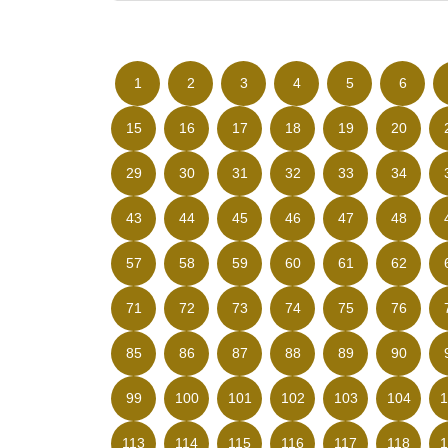
1
2
3
4
5
6
15
16
17
18
19
20
29
30
31
32
33
34
43
44
45
46
47
48
57
58
59
60
61
62
71
72
73
74
75
76
85
86
87
88
89
90
99
100
101
102
103
104
1
113
114
115
116
117
118
1