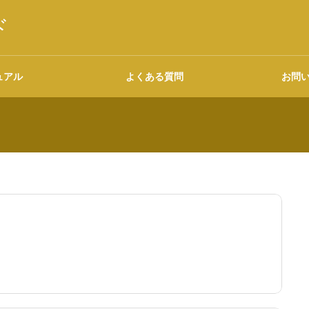
ド
ュアル
よくある質問
お問
語源・由来の調べ方
広告について