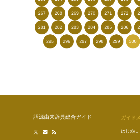
267
268
269
270
271
272
2
281
282
283
284
285
286
2
295
296
297
298
299
300
語源由来辞典総合ガイド
ガイド
はじめに