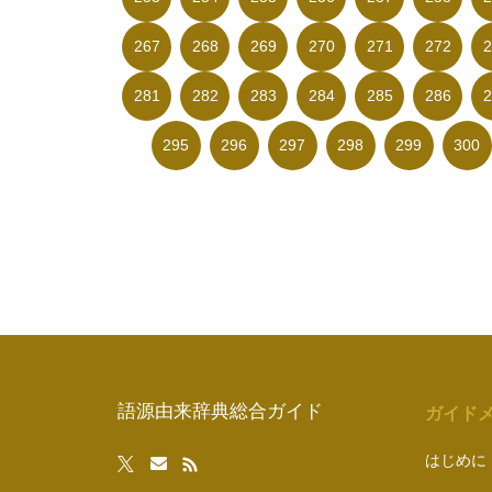
267
268
269
270
271
272
2
281
282
283
284
285
286
2
295
296
297
298
299
300
語源由来辞典総合ガイド
ガイド
はじめに