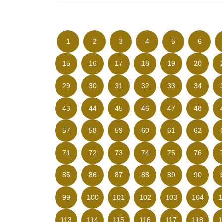
1
2
3
4
5
6
15
16
17
18
19
20
29
30
31
32
33
34
43
44
45
46
47
48
57
58
59
60
61
62
71
72
73
74
75
76
85
86
87
88
89
90
99
100
101
102
103
104
1
113
114
115
116
117
118
1