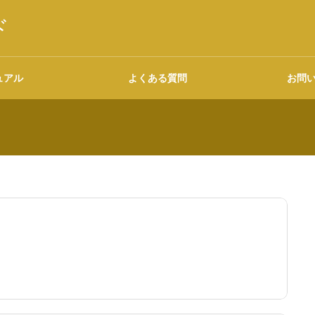
ド
ュアル
よくある質問
お問
語源・由来の調べ方
広告について