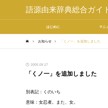
語源由来辞典総合ガイ
はじめに
マニ
お知らせ
「くノ一」を追加しました
掲載内容について
2005.09.27
「くノ一」を追加しました
データの二次利用につ
別表記：くのいち
いて
意味：女忍者。また、女。