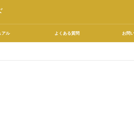
ド
ュアル
よくある質問
お問
語源・由来の調べ方
広告について