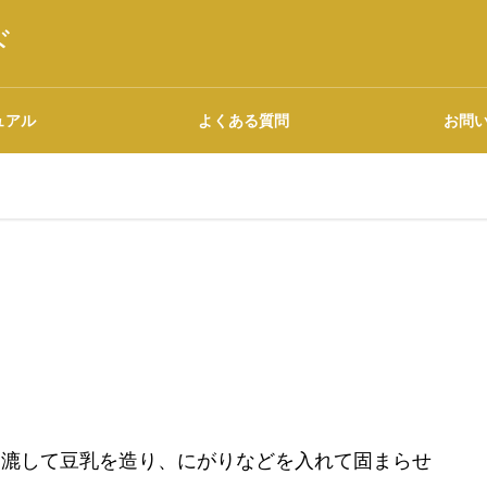
ド
ュアル
よくある質問
お問
語源・由来の調べ方
広告について
を漉して豆乳を造り、にがりなどを入れて固まらせ