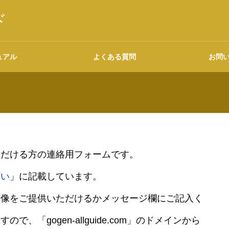
ド
ュアル
よくある質問
お問
語源・由来の調べ方
ただける方の連絡用フォームです。
願い
」に記載しています。
広告について
画像をご提供いただけるかメッセージ欄にご記入く
「gogen-allguide.com」のドメインから