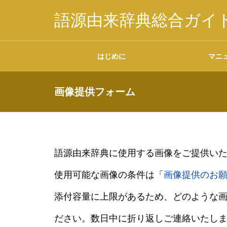
語源由来辞典総合ガイ
はじめに
マニ
画像提供フォーム
掲載内容について
語源由来辞典に使用する画像をご提供い
使用可能な画像の条件は「
画像提供のお
データの二次利用につ
いて
添付容量に上限があるため、どのような
ださい。数日中に折り返しご連絡いたしますので、