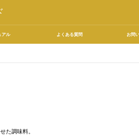
ド
ュアル
よくある質問
お問
語源・由来の調べ方
広告について
させた調味料。