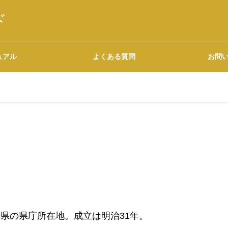
ド
ュアル
よくある質問
お問
語源・由来の調べ方
広告について
県の県庁所在地。成立は明治31年。