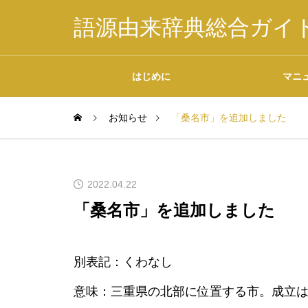
語源由来辞典総合ガイ
はじめに
マニ
お知らせ
「桑名市」を追加しました
掲載内容について
2022.04.22
「桑名市」を追加しました
データの二次利用につ
別表記：くわなし
いて
意味：三重県の北部に位置する市。成立は