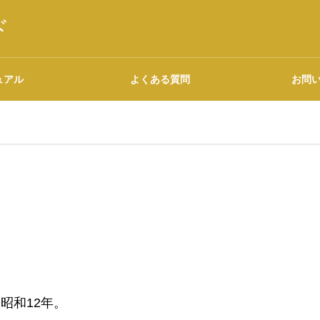
ド
ュアル
よくある質問
お問
語源・由来の調べ方
広告について
昭和12年。