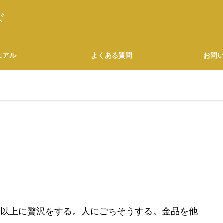
ド
ュアル
よくある質問
お問
語源・由来の調べ方
た
広告について
要以上に贅沢をする。人にごちそうする。金品を他