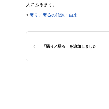
人にふるまう。
⇨
奢り／奢るの語源・由来
「驕り／驕る」を追加しました