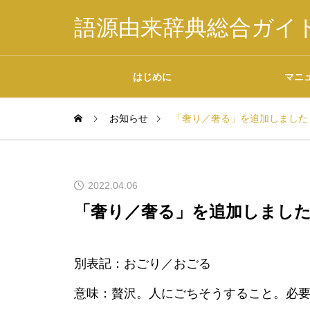
語源由来辞典総合ガイ
はじめに
マニ
お知らせ
「奢り／奢る」を追加しました
掲載内容について
2022.04.06
「奢り／奢る」を追加しまし
データの二次利用につ
別表記：おごり／おごる
いて
意味：贅沢。人にごちそうすること。必