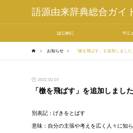
語源由来辞典総合ガイ
はじめに
マニ
お知らせ
「檄を飛ばす」を追加しました
掲載内容について
2022.02.07
「檄を飛ばす」を追加しまし
データの二次利用につ
別表記：げきをとばす
いて
意味：自分の主張や考えを広く人々に知