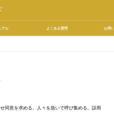
ド
ュアル
よくある質問
お問
語源・由来の調べ方
た
広告について
らせ同意を求める。人々を急いで呼び集める。誤用