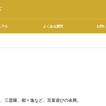
ド
ュアル
よくある質問
お問
語源・由来の調べ方
広告について
け、三題噺、都々逸など、言葉遊びの余興。