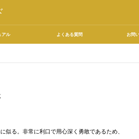
ド
ュアル
よくある質問
お問
語源・由来の調べ方
た
広告について
ミに似る。非常に利口で用心深く勇敢であるため、