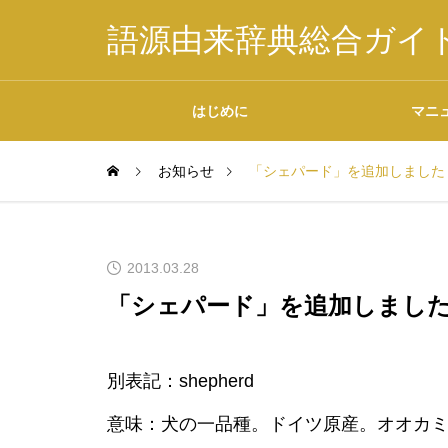
語源由来辞典総合ガイ
はじめに
マニ
お知らせ
「シェパード」を追加しました
掲載内容について
2013.03.28
「シェパード」を追加しまし
データの二次利用につ
別表記：shepherd
いて
意味：犬の一品種。ドイツ原産。オオカ