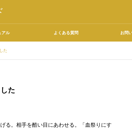
ド
ュアル
よくある質問
お問
した
語源・由来の調べ方
ました
広告について
あげる。相手を酷い目にあわせる。「血祭りにす