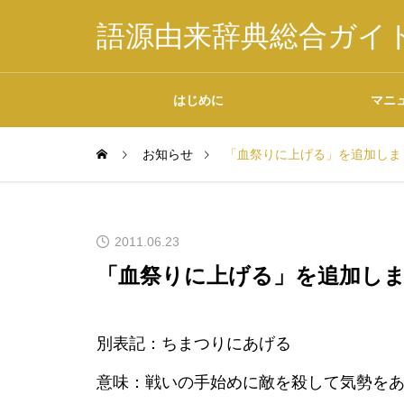
語源由来辞典総合ガイ
はじめに
マニ
お知らせ
「血祭りに上げる」を追加しま
掲載内容について
2011.06.23
「血祭りに上げる」を追加し
データの二次利用につ
別表記：ちまつりにあげる
いて
意味：戦いの手始めに敵を殺して気勢を