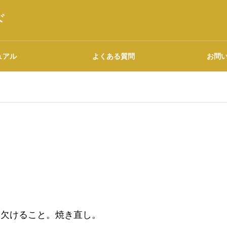
ド
ュアル
よくある質問
お問
語源・由来の調べ方
広告について
に欠けること。焼き直し。