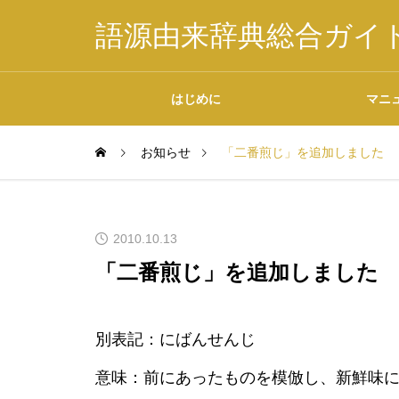
語源由来辞典総合ガイ
はじめに
マニ
お知らせ
「二番煎じ」を追加しました
掲載内容について
2010.10.13
「二番煎じ」を追加しました
データの二次利用につ
別表記：にばんせんじ
いて
意味：前にあったものを模倣し、新鮮味