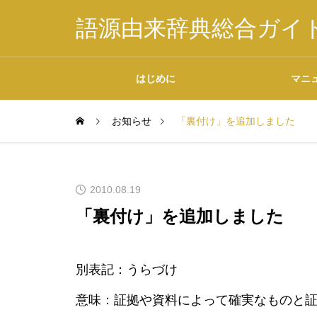
語源由来辞典総合ガイ
はじめに
マニ
お知らせ
「裏付け」を追加しました
掲載内容について
2010.08.19
「裏付け」を追加しました
データの二次利用につ
別表記：うらづけ
いて
意味：証拠や資料によって確実なものと