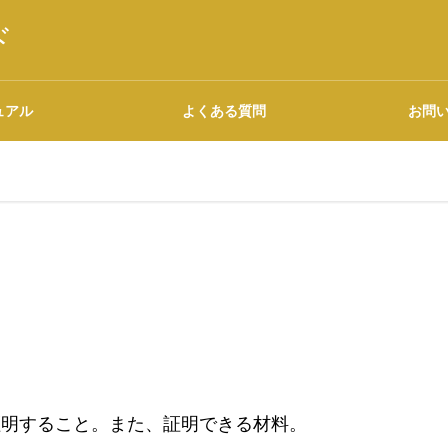
ド
ュアル
よくある質問
お問
語源・由来の調べ方
広告について
証明すること。また、証明できる材料。