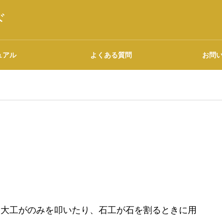
ド
ュアル
よくある質問
お問
語源・由来の調べ方
広告について
。大工がのみを叩いたり、石工が石を割るときに用