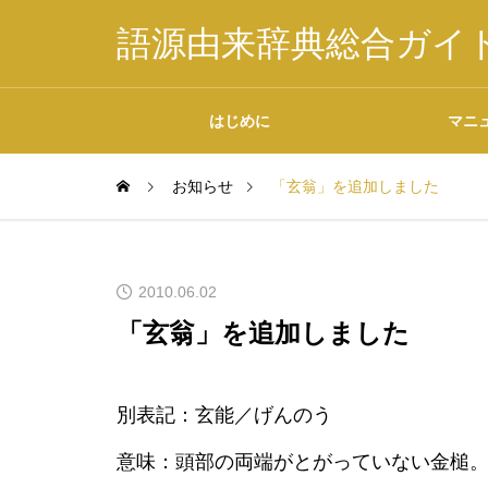
語源由来辞典総合ガイ
はじめに
マニ
お知らせ
「玄翁」を追加しました
掲載内容について
2010.06.02
「玄翁」を追加しました
データの二次利用につ
別表記：玄能／げんのう
いて
意味：頭部の両端がとがっていない金槌