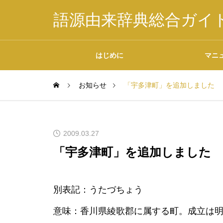
語源由来辞典総合ガイ
はじめに
マニ
お知らせ
「宇多津町」を追加しました
掲載内容について
2009.03.27
「宇多津町」を追加しました
データの二次利用につ
別表記：うたづちょう
いて
意味：香川県綾歌郡に属する町。成立は明