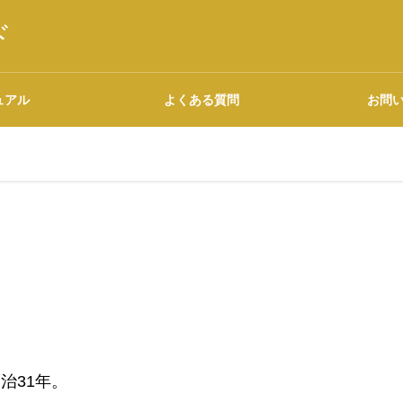
ド
ュアル
よくある質問
お問
語源・由来の調べ方
広告について
治31年。