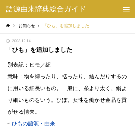
語源由来辞典総合ガイド
お知らせ
「ひも」を追加しました
2008.12.14
「ひも」を追加しました
別表記：ヒモ／紐
意味：物を縛ったり、括ったり、結んだりするの
に用いる細長いもの。一般に、糸より太く、綱よ
り細いものをいう。ひぼ。女性を働かせ金品を貢
がせる情夫。
⇨
ひもの語源・由来