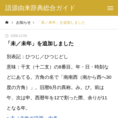
語源由来辞典総合ガイド
お知らせ
「未／未年」を追加しました
2008.12.09
「未／未年」を追加しました
別表記：ひつじ／ひつじどし
意味：干支（十二支）の8番目。年・日・時刻な
どにあてる。方角の名で「南南西（南から西へ30
度の方角）」。旧暦6月の異称。み。び。前は
午、次は申。西暦年を12で割った際、余りが11
となる年。