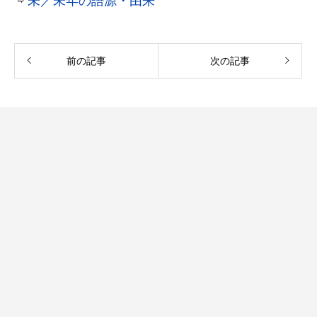
⇨
未／未年の語源・由来
前の記事
次の記事