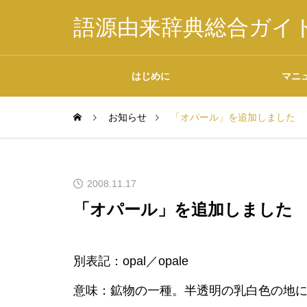
語源由来辞典総合ガイ
はじめに
マニ
お知らせ
「オパール」を追加しました
掲載内容について
2008.11.17
「オパール」を追加しました
データの二次利用につ
別表記：opal／opale
いて
意味：鉱物の一種。半透明の乳白色の地