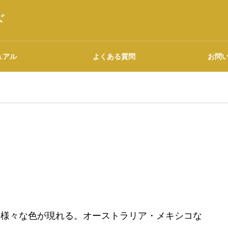
ド
ュアル
よくある質問
お問
語源・由来の調べ方
広告について
に様々な色が現れる。オーストラリア・メキシコな