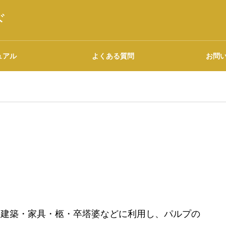
ド
ュアル
よくある質問
お問
語源・由来の調べ方
広告について
は建築・家具・柩・卒塔婆などに利用し、パルプの