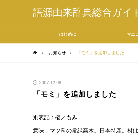
語源由来辞典総合ガイ
はじめに
マニ
お知らせ
「モミ」を追加しました
掲載内容について
2007.12.06
「モミ」を追加しました
データの二次利用につ
別表記：樅／もみ
いて
意味：マツ科の常緑高木。日本特産。材