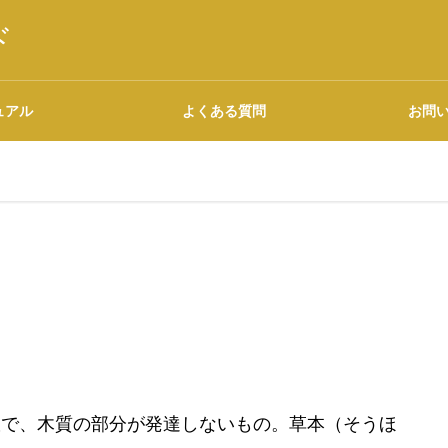
ド
ュアル
よくある質問
お問
語源・由来の調べ方
広告について
軟で、木質の部分が発達しないもの。草本（そうほ