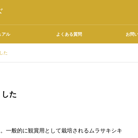
ド
ュアル
よくある質問
お問
した
語源・由来の調べ方
ました
広告について
る。一般的に観賞用として栽培されるムラサキシキ