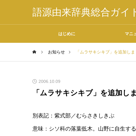
語源由来辞典総合ガイ
はじめに
マニ
お知らせ
「ムラサキシキブ」を追加しま
掲載内容について
2006.10.09
「ムラサキシキブ」を追加し
データの二次利用につ
別表記：紫式部／むらさきしきぶ
いて
意味：シソ科の落葉低木。山野に自生す