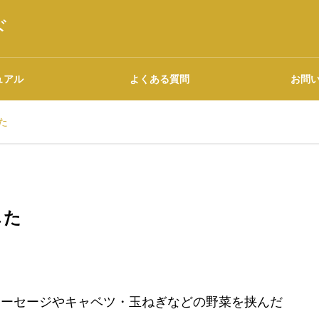
ド
ュアル
よくある質問
お問
た
語源・由来の調べ方
した
広告について
ソーセージやキャベツ・玉ねぎなどの野菜を挟んだ