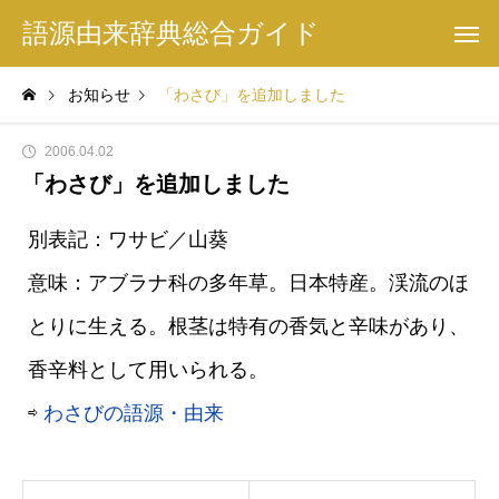
語源由来辞典総合ガイド
お知らせ
「わさび」を追加しました
2006.04.02
「わさび」を追加しました
別表記：ワサビ／山葵
意味：アブラナ科の多年草。日本特産。渓流のほ
とりに生える。根茎は特有の香気と辛味があり、
香辛料として用いられる。
⇨
わさびの語源・由来