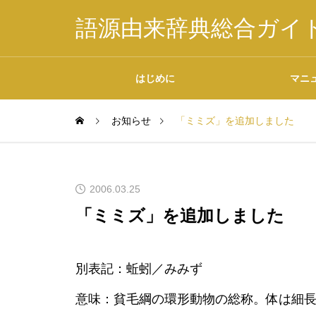
語源由来辞典総合ガイ
はじめに
マニ
お知らせ
「ミミズ」を追加しました
掲載内容について
2006.03.25
「ミミズ」を追加しました
データの二次利用につ
別表記：蚯蚓／みみず
いて
意味：貧毛綱の環形動物の総称。体は細