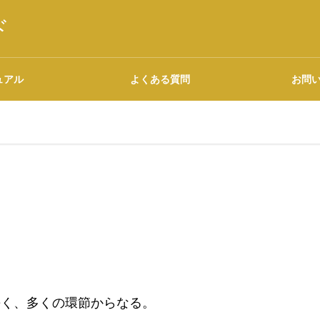
ド
ュアル
よくある質問
お問
語源・由来の調べ方
広告について
長く、多くの環節からなる。