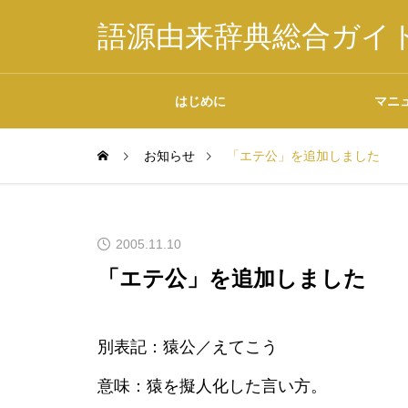
語源由来辞典総合ガイ
はじめに
マニ
お知らせ
「エテ公」を追加しました
掲載内容について
2005.11.10
「エテ公」を追加しました
データの二次利用につ
別表記：猿公／えてこう
いて
意味：猿を擬人化した言い方。