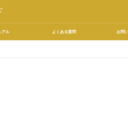
ド
ュアル
よくある質問
お問
語源・由来の調べ方
広告について