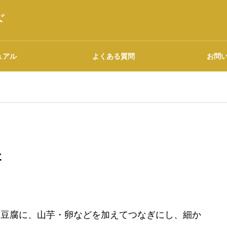
ド
ュアル
よくある質問
お問
語源・由来の調べ方
た
広告について
た豆腐に、山芋・卵などを加えてつなぎにし、細か