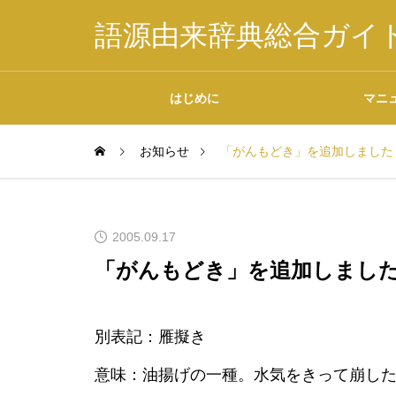
語源由来辞典総合ガイ
はじめに
マニ
お知らせ
「がんもどき」を追加しました
掲載内容について
2005.09.17
「がんもどき」を追加しまし
データの二次利用につ
別表記：雁擬き
いて
意味：油揚げの一種。水気をきって崩し