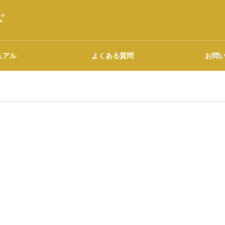
ド
ュアル
よくある質問
お問
語源・由来の調べ方
広告について